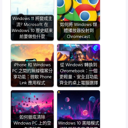
Windows 11 將變成主
流? Microsoft 在
如何將 Windows 媒
Windows 10 歷史結束
體播放器投射到
前要做些什麼
Chromecast
iPhone 和 Windows
從 Windows 轉換到
PC 之間的無線檔案分
Chromebook：一個
享功能：微軟 Phone
更輕量、安全且功能
Link 應用程式
齊全的桌上電腦選擇
如何徹底清除
Windows PC 上的空
Windows 10 黑暗模式