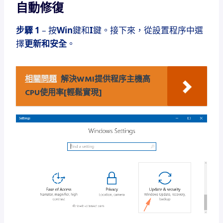
自動修復
步驟 1
– 按
Win
鍵和
I
鍵。
接下來，
從設置程序中
選
擇
更新和安全
。
相關問題
解決WMI提供程序主機高
CPU使用率[輕鬆實現]