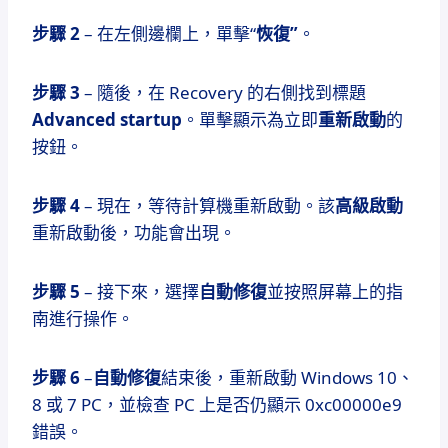
步驟 2
– 在左側邊欄上，單擊“
恢復”
。
步驟 3
– 隨後，在 Recovery 的右側找到標題
Advanced startup
。
單擊顯示為立即
重新啟動
的
按鈕
。
步驟 4
– 現在，等待計算機重新啟動。
該
高級啟動
重新啟動後，功能會出現。
步驟 5
– 接下來，選擇
自動修復
並按照屏幕上的指
南進行操作。
步驟 6
–
自動修復
結束後，重新啟動 Windows 10、
8 或 7 PC，並檢查 PC 上是否仍顯示 0xc00000e9
錯誤。