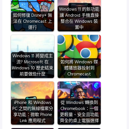
Windows 11 的新功能
如何修復 Disney+ 無
讓 Android 手機直接
法在 Chromecast 上
整合在 Windows 裝
運行
置中
Windows 11 將變成主
流? Microsoft 在
如何將 Windows 媒
Windows 10 歷史結束
體播放器投射到
前要做些什麼
Chromecast
iPhone 和 Windows
從 Windows 轉換到
PC 之間的無線檔案分
Chromebook：一個
享功能：微軟 Phone
更輕量、安全且功能
Link 應用程式
齊全的桌上電腦選擇