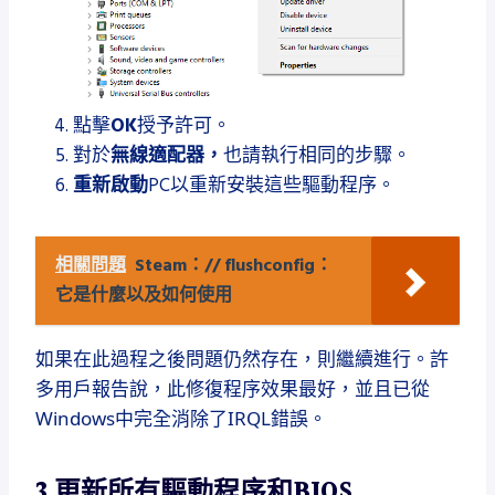
點擊
OK
授予許可
。
對於
無線適配器，
也
請執行相同的步驟
。
重新啟動
PC以重新安裝這些驅動程序。
相關問題
Steam：// flushconfig：
它是什麼以及如何使用
如果在此過程之後問題仍然存在，則繼續進行。
許
多用戶報告說，此修復程序效果最好，並且已從
Windows中完全消除了IRQL錯誤。
3.更新所有驅動程序和BIOS