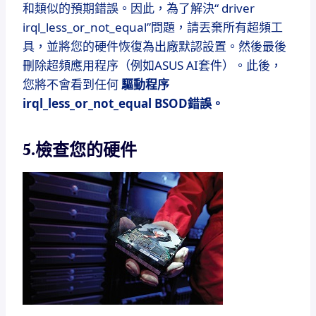
和類似的預期錯誤。
因此，為了解決“ driver
irql_less_or_not_equal”問題，請丟棄所有超頻工
具，並將您的硬件恢復為出廠默認設置。
然後最後
刪除超頻應用程序（例如ASUS AI套件）。
此後，
您將不會看到任何
驅動程序
irql_less_or_not_equal BSOD錯誤。
5.檢查您的硬件