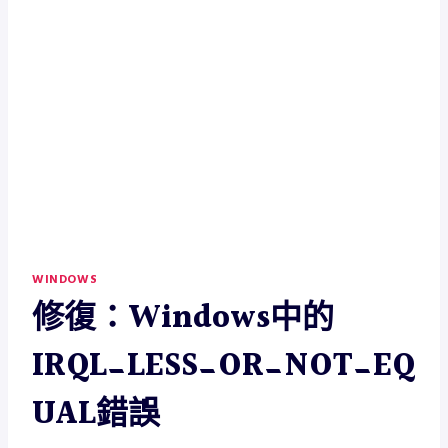
WINDOWS
修復：Windows中的
IRQL_LESS_OR_NOT_EQ
UAL錯誤