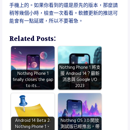
手機上的。如果你看到的還是原先的版本，那麼請
稍等幾個小時，檢查一次看看。軟體更新的推送可
能會有一點延遲，所以不要著急。
Related Posts:
Nothing Phone 1 將支
Nothing Phone 1
援 Android 14？最新
finally closes the gap
消息與 Google I/O
to its…
2023
Android 14 Beta 2:
Nothing OS 3.0:開放
Nothing Phone 1、
測試版已經推出，帶