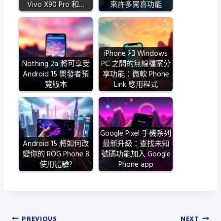
Vivo X90 Pro 和…
來許多驚喜功能
iPhone 和 Windows
Nothing 2a 將可享受
PC 之間的無線檔案分
Android 15 開發者預
享功能：微軟 Phone
覽版本
Link 應用程式
Google Pixel 手機系列
Android 15 將如何改
最新升級：查找未知
變你的 ROG Phone 8
號碼功能加入 Google
使用體驗?
Phone app
PREVIOUS
NEXT