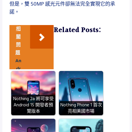
但是，雙 50MP 感光元件卻無法完全實現它的承
諾。
Related Posts:
相
關
問
題
An
dr
oid
通
知
Nothing 2a 將可享受
歷
Android 15 開發者預
Nothing Phone 1 首次
史
覽版本
亮相美國市場
功
能