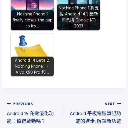
修
復
Nothing Phone 1 將支
Nothing Phone 1
援 Android 14？最新
，
finally closes the gap
消息與 Google I/O
點
to its…
2023
擊
通
知
不
Android 14 Beta 2:
會
Nothing Phone 1、
直
Vivo X90 Pro 和…
接
開
啟
應
文
PREVIOUS
NEXT
用
Android 15 充電優化功
Android 平板電腦筆記功
章
程
能：值得啟動嗎？
能的進步: 解鎖新功能
式