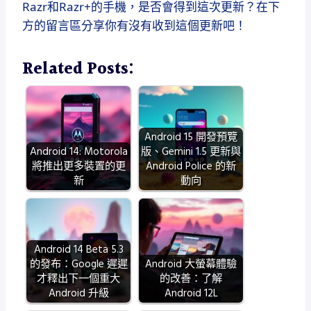
Razr和Razr+的手機，是否會得到這次更新？在下
方的留言區分享你有沒有收到這個更新吧！
Related Posts:
Android 15 開發預覽
Android 14: Motorola
版、Gemini 1.5 更新與
將推出更多裝置的更
Android Police 的新
新
動向
Android 14 Beta 5.3
的發布：Google 遲遲
Android 大螢幕體驗
才釋出下一個重大
的改善：了解
Android 升級
Android 12L