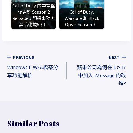
Call of Duty 的中場整
版更新 Season 2
Call of Duty:
Reloaded 即將來臨！
Warzone 和 Black
黑暗秘境6 和…
Ops 6 Season 3…
文
PREVIOUS
NEXT
Windows 11 WSA檔案分
蘋果公司為何在 iOS 17
章
享功能解析
中加入 iMessage 的改
導
進?
覽
Similar Posts