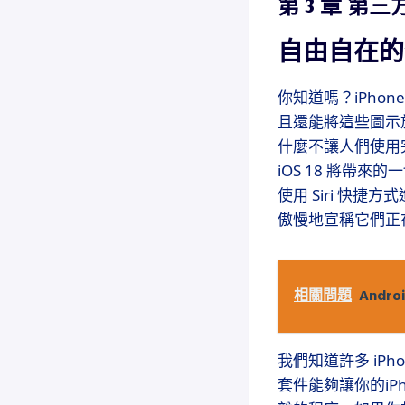
第 3 章 第
自由自在的
你知道嗎？iPhone
且還能將這些圖示放
什麼不讓人們使用
iOS 18 將帶來
使用 Siri 快
傲慢地宣稱它們正
相關問題
Andr
我們知道許多 iP
套件能夠讓你的i