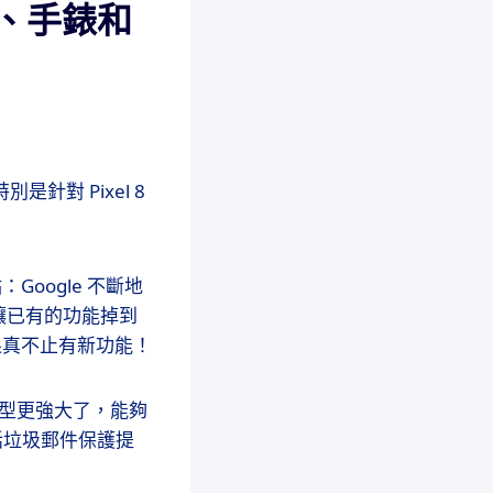
機、手錶和
是針對 Pixel 8
Google 不斷地
讓已有的功能掉到
，果真不止有新功能！
I 模型更強大了，能夠
、電話垃圾郵件保護提