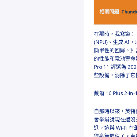
相關問題
Thun
在那時，我寫道：《“
(NPU)、生成 A
簡單性的回歸。》當
的性能和電池壽命要求。在
Pro 11 評選為
些設備，消除了它
戴爾 16 Plus
自那時以來，英特爾和
會爭辯說現在還沒
進。這與 Wi-Fi
得毫無價值了。直