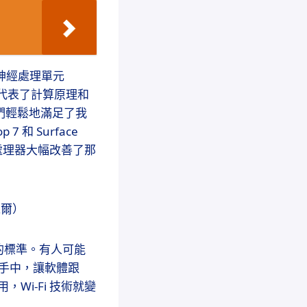
的神經處理單元
它也代表了計算原理和
它們輕鬆地滿足了我
7 和 Surface
X 處理器大幅改善了那
戴爾）
C 的標準。有人可能
的手中，讓軟體跟
，Wi-Fi 技術就變