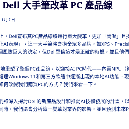
5: Dell 大手筆改革 PC 產品線
 1 月 7 日
S展上，Dell宣布其PC產品線將進行重大變革，更加「簡潔」
I表現」。這一大手筆將會拋棄眾多品牌，如XPS、Precision
，這是個風險巨大的決定，但Dell堅信這才是正確的時機，並且
地重塑了整個PC產品線，以迎接AI PC時代——內置NPU
理Windows 11和第三方軟體中逐漸出現的本地AI功能。現
如何改變我們購買PC的方式？我們來看一下。
們將深入探討Dell的新產品設計和推動AI技術發展的計畫，
同時，我們還會分析這一變革對業界的影響，並且預測未來P