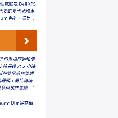
是 Dell XPS
數字代表的是代號和處
emium 系列，這是：
，他們重視行動和便
持長達 21.2 小時
新的雙風扇熱管理
示屏，這種顯示屏比傳統
或參與視訊會議。”
emium” 則是最高價