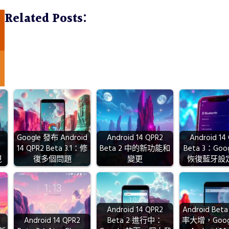
Related Posts:
Google 發布 Android
Android 14 QPR2
Android 14
14 QPR2 Beta 3.1：修
Beta 2 中的新功能和
Beta 3：Go
現
復多個問題
變更
恢復藍牙設
Android 14 QPR2
Android Be
4
Android 14 QPR2
Beta 2 進行中：
率大增，Goog