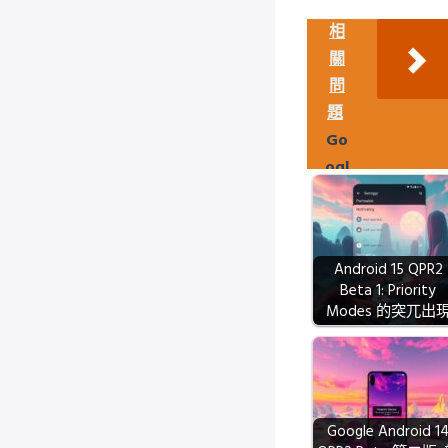
相
關
問
題
Go
ogl
e
Pla
y
Android 15 QPR2
St
Beta 1: Priority
or
Modes 的突兀出
e
新
下
載
Google Android 1
管