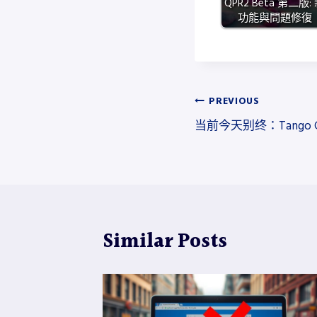
QPR2 Beta 第二版:
理
功能與問題修復
器
即
將
登
文
PREVIOUS
場
当前今天别终：Tango G
章
導
覽
Similar Posts