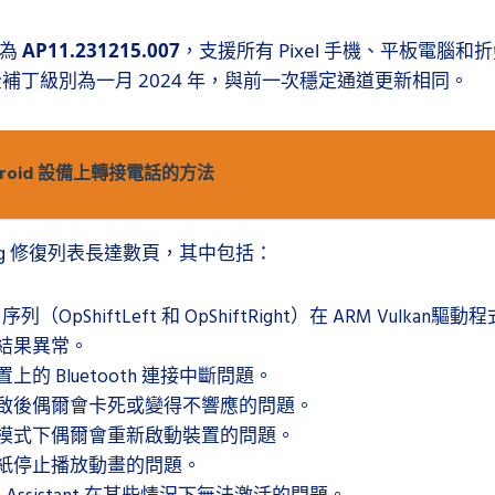
號為
AP11.231215.007
，支援所有 Pixel 手機、平板電腦和折
安全補丁級別為一月 2024 年，與前一次穩定通道更新相同。
droid 設備上轉接電話的方法
的 Bug 修復列表長達數頁，其中包括：
序列（OpShiftLeft 和 OpShiftRight）在 ARM Vulkan驅動程式
結果異常。
的 Bluetooth 連接中斷問題。
啟後偶爾會卡死或變得不響應的問題。
模式下偶爾會重新啟動裝置的問題。
e 壁紙停止播放動畫的問題。