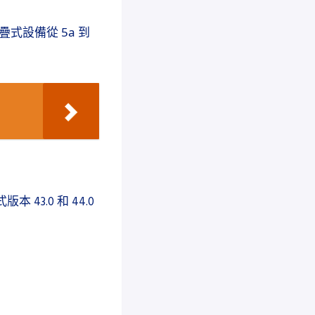
疊式設備從 5a 到
版本 43.0 和 44.0