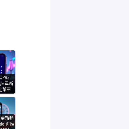
 QPR2
ogle重新
定菜單
ta 更新頻
le 再推