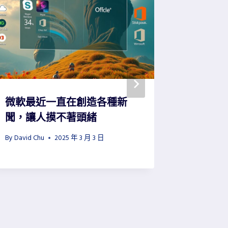
微軟最近一直在創造各種新
Nothing
聞，讓人摸不著頭緒
closes t
success
By
David Chu
2025 年 3 月 3 日
Android
By
David Ch