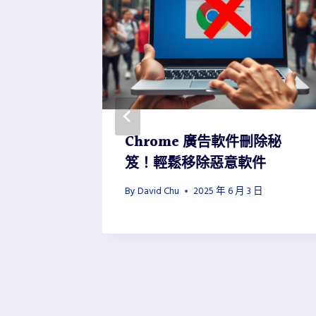
變化：強制
Chrome 廣告軟件刪除秘
ts 行為
笈！輕鬆移除惡意軟件
28 日
By
David Chu
2025 年 6 月 3 日