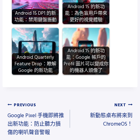
Android 15 的新功
Android 15 DP1 的新
能：為色盲用戶帶來
功能：禁用鍵盤振動
更好的視覺體驗
Android 15 的新功
Android Quarterly
能：Google 帳戶的
Feature Drop：瞭解
Profil 圖片可以變成你
Google 的新功能
的機器人頭像了
文
PREVIOUS
NEXT
Google Pixel 手機即將推
新動態桌布將來到
章
出新功能：防止聽力損
ChromeOS！
導
傷的喇叭聲音警報