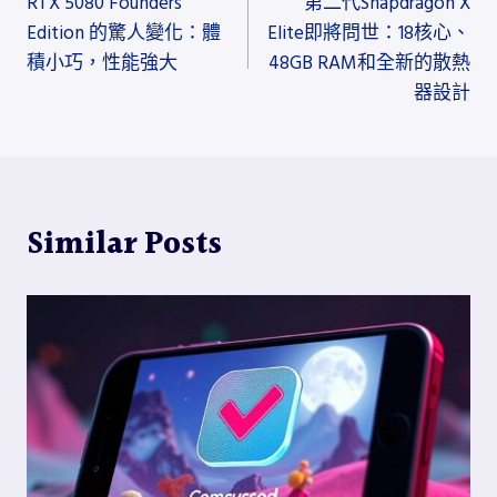
RTX 5080 Founders
第二代Snapdragon X
章
Edition 的驚人變化：體
Elite即將問世：18核心、
導
積小巧，性能強大
48GB RAM和全新的散熱
器設計
覽
Similar Posts