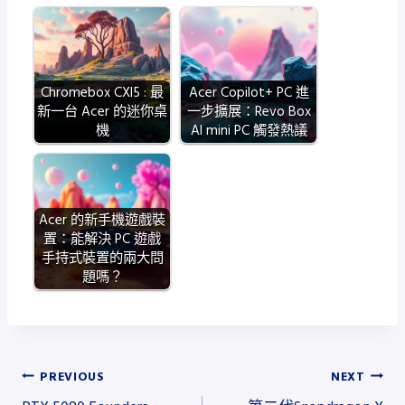
Chromebox CXI5 : 最
Acer Copilot+ PC 進
新一台 Acer 的迷你桌
一步擴展：Revo Box
機
AI mini PC 觸發熱議
Acer 的新手機遊戲裝
置：能解決 PC 遊戲
手持式裝置的兩大問
題嗎？
文
PREVIOUS
NEXT