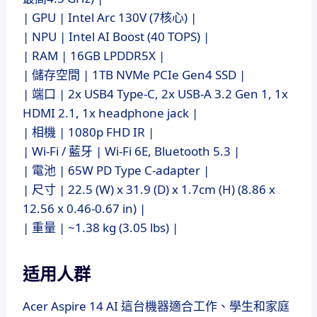
| GPU | Intel Arc 130V (7核心) |
| NPU | Intel AI Boost (40 TOPS) |
| RAM | 16GB LPDDR5X |
| 儲存空間 | 1TB NVMe PCIe Gen4 SSD |
| 端口 | 2x USB4 Type-C, 2x USB-A 3.2 Gen 1, 1x
HDMI 2.1, 1x headphone jack |
| 相機 | 1080p FHD IR |
| Wi-Fi / 藍牙 | Wi-Fi 6E, Bluetooth 5.3 |
| 電池 | 65W PD Type C-adapter |
| 尺寸 | 22.5 (W) x 31.9 (D) x 1.7cm (H) (8.86 x
12.56 x 0.46-0.67 in) |
| 重量 | ~1.38 kg (3.05 lbs) |
适用人群
Acer Aspire 14 AI 這台機器適合工作、學生和家庭