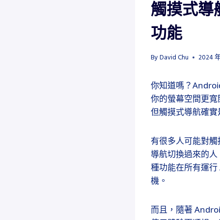
觸摸式導航
功能
By
David Chu
2024 年
你知道嗎？Andr
你的螢幕空間更寬
但觸摸式導航確實
有很多人可能對觸摸
導航切換過來的人
種功能在所有運行 A
機。
而且，隨著 And