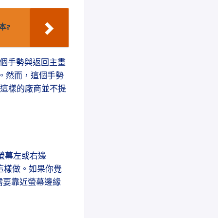
本?
，這個手勢與返回主畫
始。然而，這個手勢
i 這樣的廠商並不提
螢幕左或右邊
這樣做。如果你覺
需要靠近螢幕邊緣