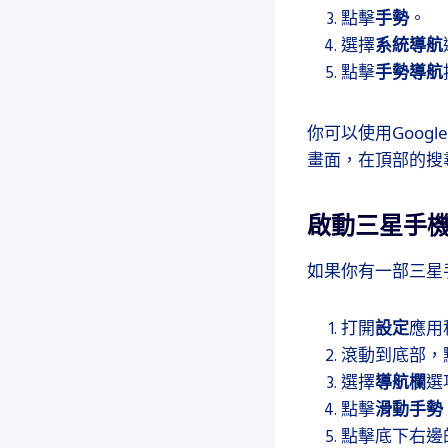
點擊
手勢
。
選擇
系統導航
點擊
手勢導航
你可以使用Goog
畫面，在頂部的搜
啟動三星手
如果你有一部三星
打開
設定
應用
滾動到底部，
選擇
導航欄
選
點擊
滑動手勢
點擊底下右邊