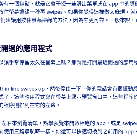
勢有一個缺點，就是它會干擾一些滑出菜單或在 app 中的
住螢幕邊緣一秒再 swipes。如果你覺得這樣做太麻煩，就可
但是我們建議用按住螢幕邊緣的方法，因為它更可靠。一般來說，直接 
近開過的應用程式
以讓手掌停留太久在螢幕上嗎？那就是打開最近開過的應用
hin line swipes up，然後停住一下。你的電話會有個
式了。這些應用程式會在螢幕上顯示預覽窗口中，這些程序
的程序則排列在它的左邊。
es 左右來瀏覽清單，點擊預覽來開啟相應的 app，或是 swip
前使用三鍵導航時一樣。你還可以快速切換到之前用的 app