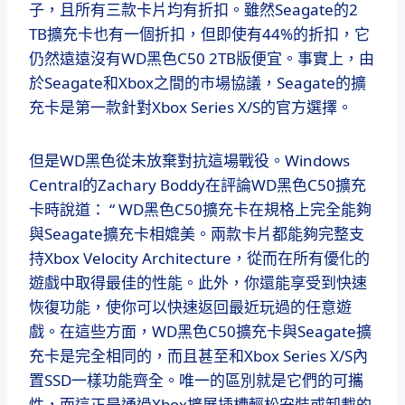
子，且所有三款卡片均有折扣。雖然Seagate的2
TB擴充卡也有一個折扣，但即使有44%的折扣，它
仍然遠遠沒有WD黑色C50 2TB版便宜。事實上，由
於Seagate和Xbox之間的市場協議，Seagate的擴
充卡是第一款針對Xbox Series X/S的官方選擇。
但是WD黑色從未放棄對抗這場戰役。Windows
Central的Zachary Boddy在評論WD黑色C50擴充
卡時說道： “ WD黑色C50擴充卡在規格上完全能夠
與Seagate擴充卡相媲美。兩款卡片都能夠完整支
持Xbox Velocity Architecture，從而在所有優化的
遊戲中取得最佳的性能。此外，你還能享受到快速
恢復功能，使你可以快速返回最近玩過的任意遊
戲。在這些方面，WD黑色C50擴充卡與Seagate擴
充卡是完全相同的，而且甚至和Xbox Series X/S內
置SSD一樣功能齊全。唯一的區別就是它們的可攜
性，而這正是通過Xbox擴展插槽輕松安裝或卸載的