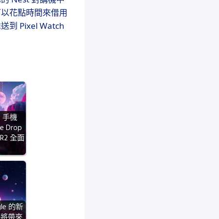
 可以花點時間來借用
ixel Watch
el 手機
re Drop
R2 全面
ogle 的新
機將帶來