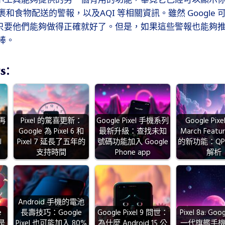
和食物配送的警報，以及AQI 等相關資訊。雖然 Google
是只要他們能夠做得正確就好了。但是，如果這些警報也能夠推送到 P
棒。
s:
再
Pixel 的驚喜更新：
Google Pixel 手機系列
Google Pix
Google 為 Pixel 6 和
最新升級：查找未知
March Featu
l
Pixel 7 延長了五年的
號碼功能加入 Google
的新功能：QP
支持時間
Phone app
解析
Android 手機的電池
e
長壽技巧：Google
Google Pixel 9 問世：
Pixel 8a: Go
 是
Pixel 也可能加入 80%
為什麼 Android 15 公
一代旗艦手