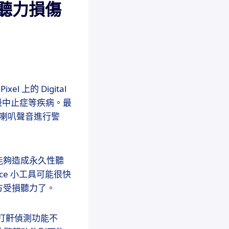
止聽力損傷
l 上的 Digital
呼吸中止症等疾病。最
的喇叭聲音進行警
能夠造成永久性聽
lance 小工具可能很快
方受損聽力了。
嗽和打鼾偵測功能不