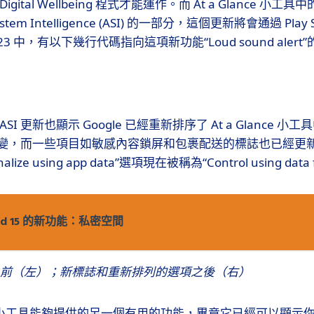
gital Wellbeing 程式才能運作。而 At a Glance 小
ystem Intelligence (ASI) 的一部分，這個更新將會通過 Play
T.23 中，有以下幾行代碼指向這項新功能“Loud sound alert
I 更新也顯示 Google 已經重新排序了 At a Glance 
變，而一些項目如敏感內容鎖屏和包裹配送的標誌也已經更
ize using app data”選項現在被稱為“Control using data 
oid 15 的新功能：私密空間
e 設定之前（左）；新標誌和重新排列的選項之後（右）
ance 小工具能夠提供的另一個有用的功能，畢竟它已經可以顯示你的