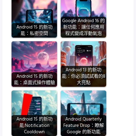
Google Android 16 的
Android 15 的新功
新功能：讓任何應用
能：私密空間
程式變成浮動氣泡
Android 13 的新功
Android 15 的新功
能：你必須試試看的8
能：桌面式操作體驗
大亮點
Android 15 的新功
Android Quarterly
能:Notification
Feature Drop：瞭解
Cooldown
Google 的新功能