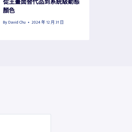
從主畫面替代品到系統級動態
新：用
顏色
同步更
By
David Chu
2024 年 12 月 31 日
By
David Ch