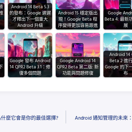
新頻
Android 14 Beta 5.3
推
的發布：Google 遲遲
Android 15 穩定版出
Google Andr
才釋出下一個重大
現！Google Beta 程
Beta 4: 最
Android 升級
序變得更加容易跟進
展
Android 14
Google 發布 Android
Google Android 14
Beta 2 
的下
14 QPR2 Beta 3.1：修
QPR2 Beta 第二版: 新
Google 的
復多個問題
功能與問題修復
布
麼?為什麼它會是你的最佳選擇?
Android 通知管理的