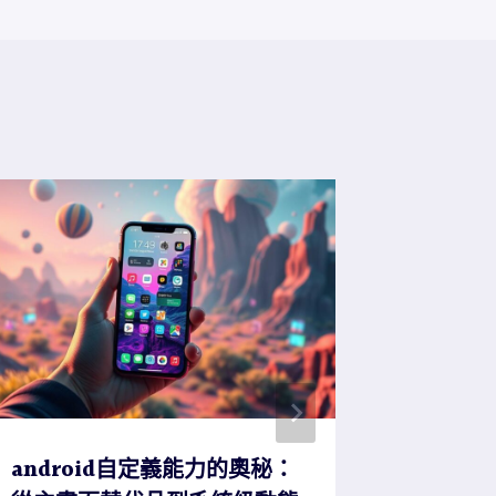
android自定義能力的奧秘：
Samsun