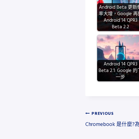
智
Android Beta 更
率大增，Google 再
慧
Android 14 QPR3
標
Beta 2.2
籤
的
隱
私
Android 14 QPR3
風
Beta 2.1: Google 
暴
一步
：
Ap
ple
、
文
PREVIOUS
Go
Chromebook 是什
ogl
章
e