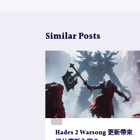
導
和
未
覽
來
的
Similar Posts
一
切
: 一個讓
Hades 2 Warsong 更新帶來