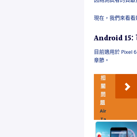
現在，我們來看看這
Android 
目前適用於 Pixe
章節。
相
關
問
題
Air
Ta
gs
和