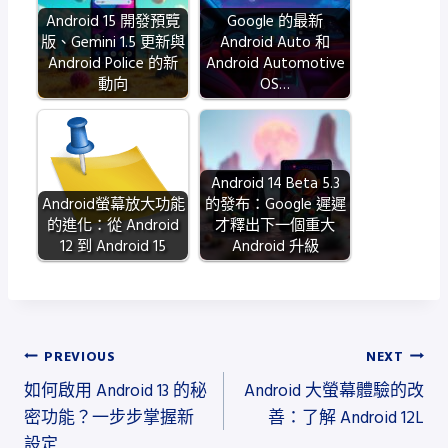
Android 15 開發預覽
Google 的最新
版、Gemini 1.5 更新與
Android Auto 和
Android Police 的新
Android Automotive
動向
OS…
Android 14 Beta 5.3
Android螢幕放大功能
的發布：Google 遲遲
的進化：從 Android
才釋出下一個重大
12 到 Android 15
Android 升級
文
PREVIOUS
NEXT
如何啟用 Android 13 的秘
Android 大螢幕體驗的改
章
密功能？一步步掌握新
善：了解 Android 12L
導
設定