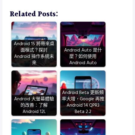
Related Posts:
Android 15 將帶來桌
面模式？探討
Android Auto 是什
Android 操作系統未
麼？如何使用
來
Android Auto
Android Beta 更新頻
Android 大螢幕體驗
率大增，Google 再推
的改善：了解
Android 14 QPR3
Android 12L
Beta 2.2