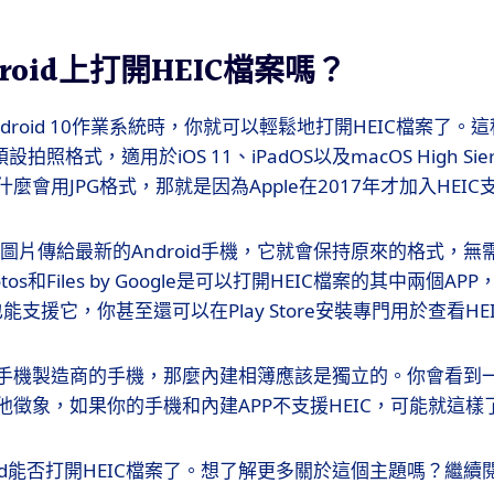
roid上打開HEIC檔案嗎？
roid 10作業系統時，你就可以輕鬆地打開HEIC檔案了。這種
們預設拍照格式，適用於iOS 11、iPadOS以及macOS High S
麼會用JPG格式，那就是因為Apple在2017年才加入HEIC
C圖片傳給最新的Android手機，它就會保持原來的格式，
hotos和Files by Google是可以打開HEIC檔案的其中兩個A
ox也能支援它，你甚至還可以在Play Store安裝專門用於查看HE
手機製造商的手機，那麼內建相簿應該是獨立的。你會看到
他徵象，如果你的手機和內建APP不支援HEIC，可能就這樣
oid能否打開HEIC檔案了。想了解更多關於這個主題嗎？繼續