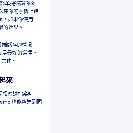
S提供簡單捷徑讓你從
可以在你的手機上進
但是，如果你使用
到類似的效果。
有雲端儲存的情況
rive是最好的選擇。
步文件。
動起來
和互相傳送檔案時。
hrome 也能夠達到同