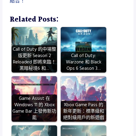
結合！
Related Posts:
Call of Duty 的中場整
版更新 Season 2
Call of Duty:
Reloaded 即將來臨！
Warzone 和 Black
黑暗秘境6 和…
Ops 6 Season 3…
Game Assist 在
Windows 11 的 Xbox
Xbox Game Pass 的
Game Bar 上發佈新功
新年更新：標準級和
能
絕對級用戶的新遊戲