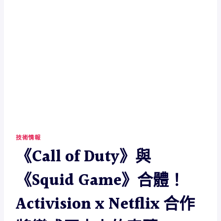
技術情報
《Call of Duty》與
《Squid Game》合體！
Activision x Netflix 合作