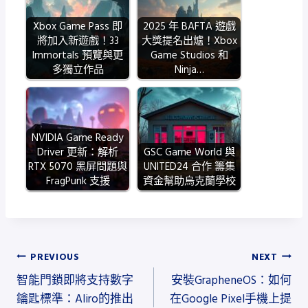
Xbox Game Pass 即
2025 年 BAFTA 遊戲
將加入新遊戲！33
大獎提名出爐！Xbox
Immortals 預覽與更
Game Studios 和
多獨立作品
Ninja…
NVIDIA Game Ready
Driver 更新：解析
GSC Game World 與
RTX 5070 黑屏問題與
UNITED24 合作 籌集
FragPunk 支援
資金幫助烏克蘭學校
文
PREVIOUS
NEXT
智能門鎖即將支持數字
安裝GrapheneOS：如何
章
鑰匙標準：Aliro的推出
在Google Pixel手機上提